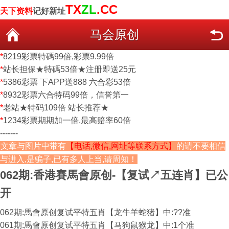
TX
ZL
.CC
天下资料
记好新址
马会原创
*
8219彩票特碼99倍,彩票9.99倍
*
站长担保★特碼53倍★注册即送25元
*
5386彩票 下APP送888 六合彩53倍
*
8932彩票六合特码99倍，信誉第一
*
老站★特码109倍 站长推荐★
*
1234彩票期期加一倍,最高赔率60倍
-------
文章与图片中带有
【电话,微信,网址等联系方式】
的请不要相信
与进入,是骗子,已有多人上当,请周知！
062期:香港賽馬會原创-【复试↗五连肖】已公
开
062期:馬會原创复试平特五肖【龙牛羊蛇猪】中:??准
061期:馬會原创复试平特五肖【马狗鼠猴龙】中:1个准