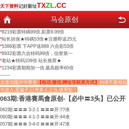
TX
ZL
.CC
天下资料
记好新址
马会原创
*
8219彩票特碼99倍,彩票9.99倍
*
站长担保★特碼53倍★注册即送25元
*
5386彩票 下APP送888 六合彩53倍
*
8932彩票六合特码99倍，信誉第一
*
老站★特码109倍 站长推荐★
*
1234彩票期期加一倍,最高赔率60倍
-------
文章与图片中带有
【电话,微信,网址等联系方式】
的请不要相信
与进入,是骗子,已有多人上当,请周知！
063期:香港賽馬會原创-【必中〓3头】已公开
062期:〓〓〓 3-2-1 〓〓〓开:??准
060期:〓〓〓 4-1-3 〓〓〓开:44准
057期:〓〓〓 3-4-0 〓〓〓开:47准