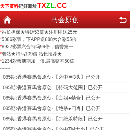
TX
ZL
.CC
天下资料
记好新址
马会原创
*
站长担保★特碼53倍★注册即送25元
*
5386彩票，下APP送888六合彩55倍
*
8932彩票六合特码99倍，信誉第一
*
老站★特码109倍 站长推荐★
*
1234彩票期期加一倍,最高赔率60倍
-------
085期:香港賽馬會原创-【必中〓3头】已公开
085期:香港賽馬會原创-【特码大范围】已公开
085期:香港賽馬會原创-【白姐●禁合】已公开
085期:香港賽馬會原创-【绝杀●四肖】已公开
085期:香港賽馬會原创-【㊣绝杀特段】已公开
085期:香港賽馬會原创-【必中TM大小】已公开